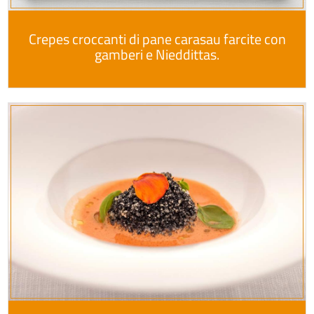
Crepes croccanti di pane carasau farcite con
gamberi e Nieddittas.