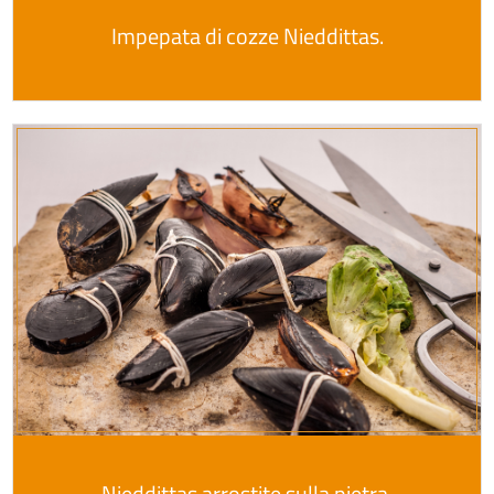
Impepata di cozze Nieddittas.
Nieddittas arrostite sulla pietra.