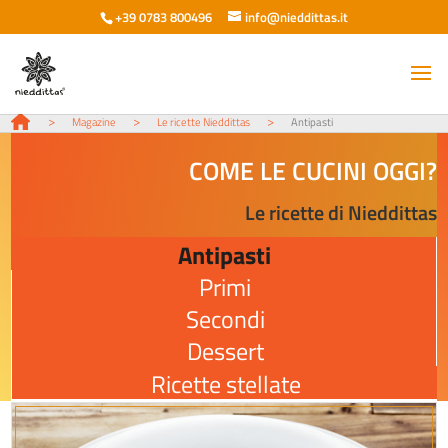
+39 0783 800496
info@nieddittas.it
>
>
>
Magazine
Le ricette Nieddittas
Antipasti
COME LE CUCINI OGGI?
Le ricette di Nieddittas
Antipasti
Primi
Secondi
Dessert
Ricette stellate