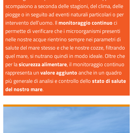
scompaiono a seconda delle stagioni, del clima, delle
piogge o in seguito ad eventi naturali particolari o per
intervento dell’uomo. Il
monitoraggio continuo
ci
permette di verificare che i microorganismi presenti
nelle nostre acque rientrino sempre nei parametri di
salute del mare stesso e che le nostre cozze, filtrando
quel mare, si nutrano quindi in modo ideale.
Oltre che
per la
sicurezza alimentare
, il monitoraggio continuo
rappresenta un
valore aggiunto
anche in un quadro
più generale di analisi e controllo dello
stato di salute
del nostro mare
.