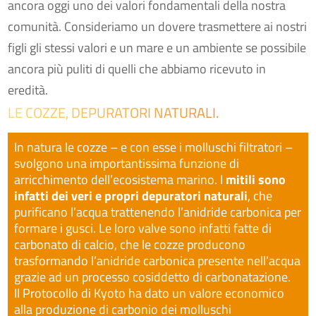
ancora oggi uno dei valori fondamentali della nostra
comunità. Consideriamo un dovere trasmettere ai nostri
figli gli stessi valori e un mare e un ambiente se possibile
ancora più puliti di quelli che abbiamo ricevuto in
eredità.
LE COZZE, DEPURATORI NATURALI.
In natura le cozze – e con esse i molluschi filtratori –
svolgono una importantissima funzione di
arricchimento dell’ecosistema marino. I
mitili sono
infatti dei veri e propri depuratori naturali
, che
purificano l’acqua trattenendo l’anidride carbonica per
formare i gusci. Le loro valve sono infatti fatte di
carbonato di calcio, che le cozze producono
trasformando l’anidride carbonica presente nell’acqua
grazie ad un processo cosiddetto di carbonatazione.
Il Protocollo di Kyoto ha dato un valore economico
alla produzione di carbonio dei molluschi