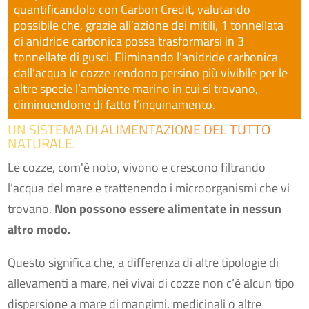
quantificandolo con Carbon Credit, valutando
possibile che, grazie all’azione dei mitili, 1 tonnellata
di anidride carbonica possa trasformarsi in 3
tonnellate di gusci. Eliminando l’anidride carbonica
dall’acqua le cozze rendono persino più vivibile per le
altre specie l’ambiente marino in cui si trovano,
diminuendone di fatto l’inquinamento.
UN SISTEMA DI ALIMENTAZIONE DEL TUTTO
NATURALE.
Le cozze, com'è noto, vivono e crescono filtrando
l’acqua del mare e trattenendo i microorganismi che vi
trovano.
Non possono essere alimentate in nessun
altro modo.
Questo significa che, a differenza di altre tipologie di
allevamenti a mare, nei vivai di cozze non c’è alcun tipo
dispersione a mare di mangimi, medicinali o altre