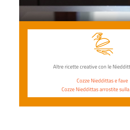
Altre ricette creative con le Nieddi
Cozze Nieddittas e fave
Cozze Nieddittas arrostite sulla