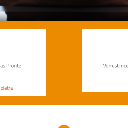
ttas Pronte
Vorresti ri
 pietra