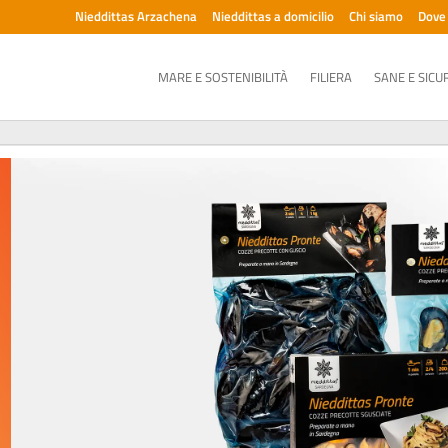
Nieddittas Arzachena
Nieddittas a domicilio
Chi siamo
Dove
MARE E SOSTENIBILITÀ
FILIERA
SANE E SICU