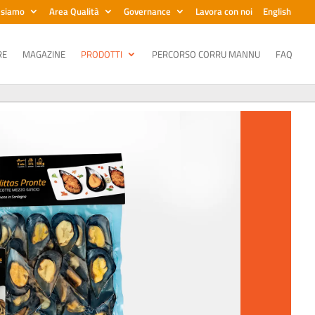
 siamo
Area Qualità
Governance
Lavora con noi
English
RE
MAGAZINE
PRODOTTI
PERCORSO CORRU MANNU
FAQ