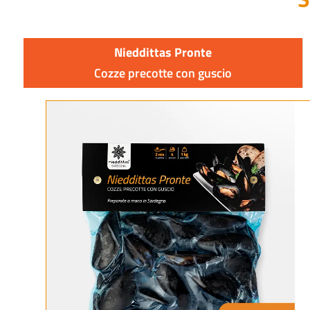
Nieddittas Pronte
Cozze precotte con guscio