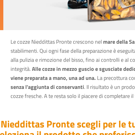
Le cozze Nieddittas Pronte crescono nel
mare della S
stabilimenti. Qui ogni fase della preparazione è esegui
alla pulizia e rimozione del bisso, fino ai controlli e a
integrità.
Alle cozze in mezzo guscio e sgusciate ded
viene preparata a mano, una ad una.
La precottura co
senza l'aggiunta di conservanti
. Il risultato è un prod
cozze fresche. A te resta solo il piacere di completare il
 Nieddittas Pronte scegli per le t
eleziona il prodotto che preferisc