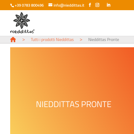
+39 0783 800496
info@nieddittas.it
>
>
Tutti i prodotti Nieddittas
Nieddittas Pronte
NIEDDITTAS PRONTE