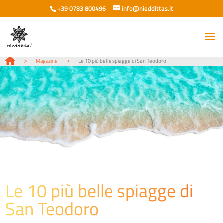
+39 0783 800496
info@nieddittas.it
>
>
Magazine
Le 10 più belle spiagge di San Teodoro
Le 10 più belle spiagge di
San Teodoro