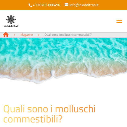
+39 0783 800496
info@nieddittas.it
>
>
Magazine
Quali sono i molluschi commestibili?
Quali sono i molluschi
commestibili?