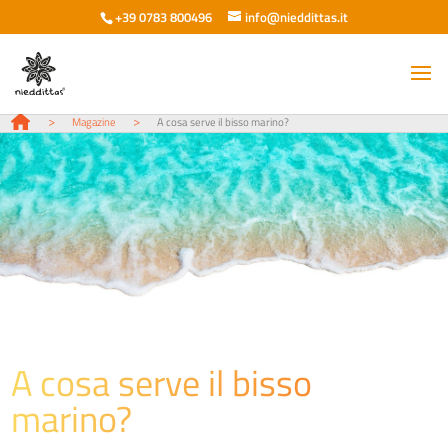
+39 0783 800496
info@nieddittas.it
>
>
Magazine
A cosa serve il bisso marino?
A cosa serve il bisso
marino?