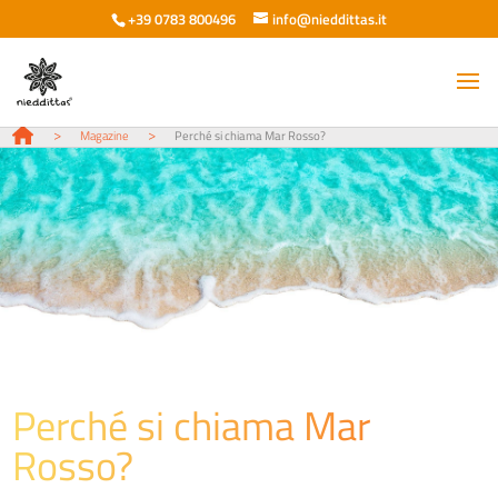
+39 0783 800496
info@nieddittas.it
>
>
Magazine
Perché si chiama Mar Rosso?
Perché si chiama Mar
Rosso?