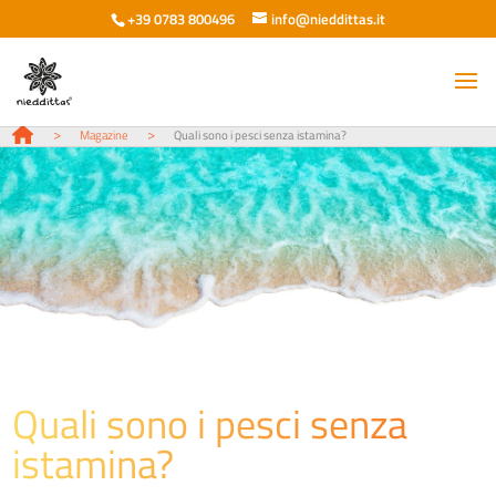
+39 0783 800496
info@nieddittas.it
>
>
Magazine
Quali sono i pesci senza istamina?
Quali sono i pesci senza
istamina?