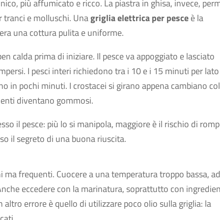
nico, più affumicato e ricco. La piastra in ghisa, invece, per
r tranci e molluschi. Una
griglia elettrica per pesce
è la
era una cottura pulita e uniforme.
n calda prima di iniziare. Il pesce va appoggiato e lasciato
rsi. I pesci interi richiedono tra i 10 e i 15 minuti per lato
no in pochi minuti. I crostacei si girano appena cambiano col
imenti diventano gommosi.
sso il pesce: più lo si manipola, maggiore è il rischio di romp
so il segreto di una buona riuscita.
hi ma frequenti. Cuocere a una temperatura troppo bassa, a
. Anche eccedere con la marinatura, soprattutto con ingredien
tro errore è quello di utilizzare poco olio sulla griglia: la
cati.