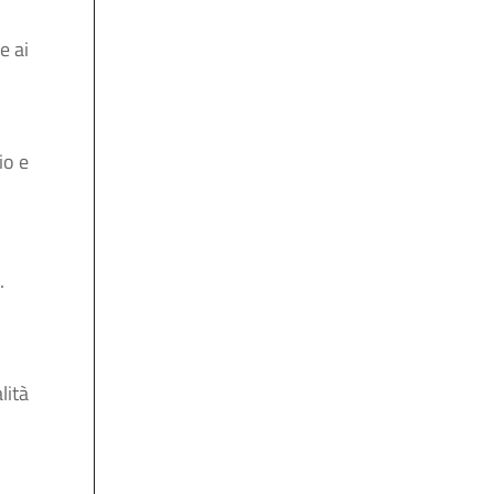
e ai
io e
.
lità