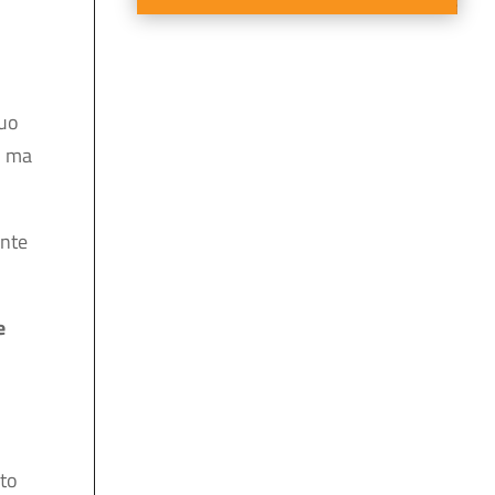
suo
o ma
ente
e
lto