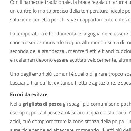
Con il barbecue tradizionale, la brace regala un aroma u
un controllo molto preciso della temperatura, ideale pe
soluzione perfetta per chi vive in appartamento e desid
La temperatura è fondamentale: la griglia deve essere be
cuocere senza muoverlo troppo, altrimenti rischia di rompe
seconda della grandezza), mentre filetti e tranci cuocio
e i calamari devono essere scottati velocemente, altr
Uno degli errori più comuni è quello di girare troppo spe
Lasciarlo tranquillo, evitando fretta e agitazione, è spes
Errori da evitare
Nella
grigliata di pesce
gli sbagli più comuni sono poc
esempio, porta il pesce a rilasciare acqua e a sfaldarsi
acidi, può compromettere la consistenza della polpa. Un al
superficie tende ad attaccare, rompendo i filetti più deli