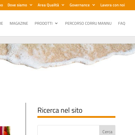
mo
Dove siamo
Area Qualità
Governance
Lavora con noi
RE
MAGAZINE
PRODOTTI
PERCORSO CORRU MANNU
FAQ
Ricerca nel sito