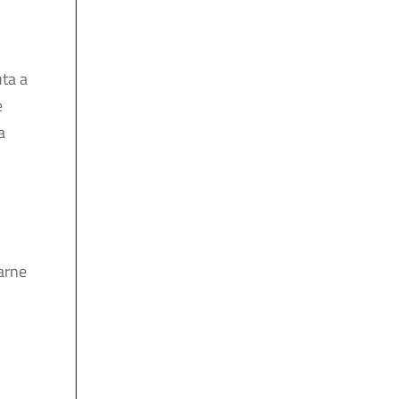
uta a
e
a
carne