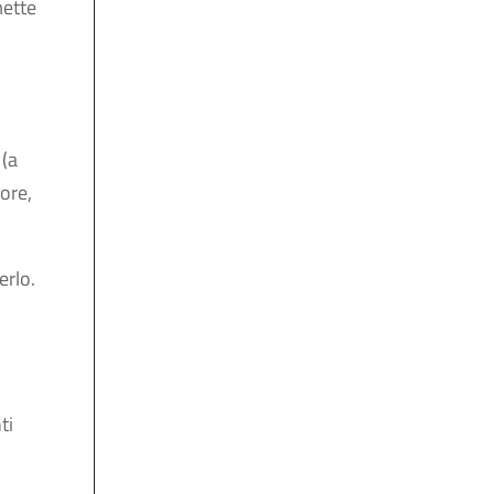
mette
 (a
ore,
erlo.
d
ti