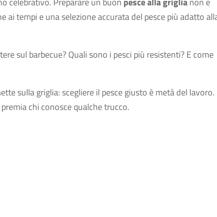
ino celebrativo. Preparare un buon
pesce alla griglia
non è
one ai tempi e una selezione accurata del pesce più adatto all
ere sul barbecue? Quali sono i pesci più resistenti? E come
ette sulla griglia: scegliere il pesce giusto è metà del lavoro.
e premia chi conosce qualche trucco.