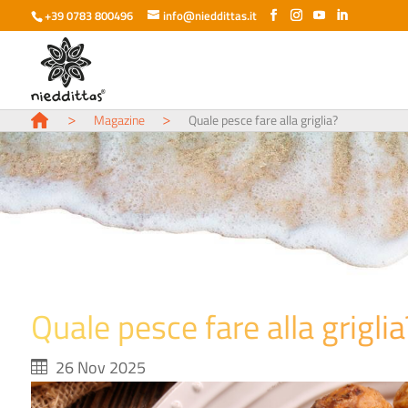
+39 0783 800496
info@nieddittas.it
>
>
Magazine
Quale pesce fare alla griglia?
Quale pesce fare alla griglia
26 Nov 2025