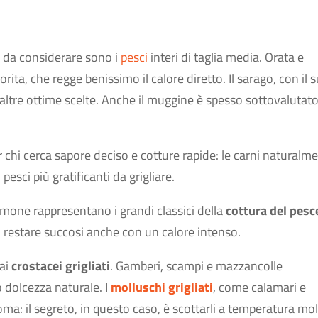
 da considerare sono i
pesci
interi di taglia media. Orata e
ta, che regge benissimo il calore diretto. Il sarago, con il 
o altre ottime scelte. Anche il muggine è spesso sottovalutat
 chi cerca sapore deciso e cotture rapide: le carni naturalm
esci più gratificanti da grigliare.
 salmone rappresentano i grandi classici della
cottura del pesc
di restare succosi anche con un calore intenso.
 ai
crostacei grigliati
. Gamberi, scampi e mazzancolle
o dolcezza naturale. I
molluschi grigliati
, come calamari e
ma: il segreto, in questo caso, è scottarli a temperatura mo