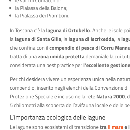
le valli di Comacchio;
la Pialassa della Baiona;
la Pialassa dei Piomboni.
In Toscana c’è la
laguna di Ortobello
. Anche le isole po
la
laguna di Santa Gilla
, la
laguna di Iscrixedda
, la
lag
che confina con il
compendio di pesca
di Corru Mann
tratta di una
zona umida protetta
demaniale la cui tute
considerata una best practice per
l’eccellente gestione
Per chi desidera vivere un’esperienza unica nella natur
compendio, inserito negli elenchi della Convenzione d
Protezione Speciale e incluso nella rete
Natura 2000
, 
5 chilometri alla scoperta dell’avifauna locale e delle p
L’importanza ecologica delle lagune
Le lagune sono ecosistemi di transizione
tra
il mare
e 