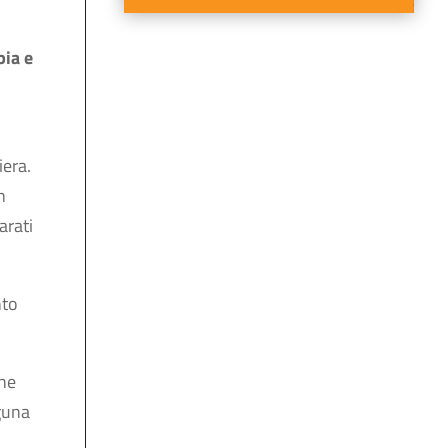
bia e
iera.
In
arati
nto
une
aguna