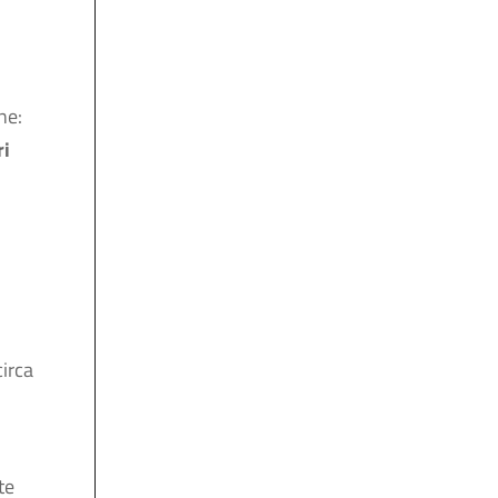
ne:
ri
circa
te