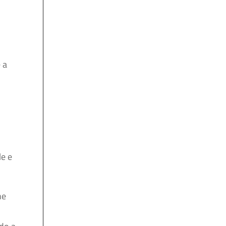
 a
le e
ne