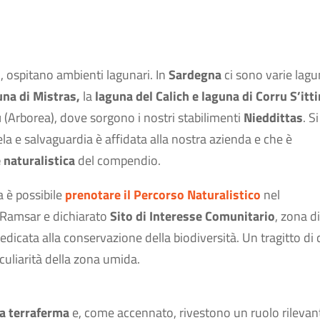
i, ospitano ambienti lagunari. In
Sardegna
ci sono varie lagu
una di Mistras,
la
laguna del Calich e laguna di Corru S’itti
u
(Arborea), dove sorgono i nostri stabilimenti
Nieddittas
. Si
la e salvaguardia è affidata alla nostra azienda e che è
 naturalistica
del compendio.
a è possibile
prenotare il Percorso Naturalistico
nel
i Ramsar e dichiarato
Sito di Interesse Comunitario
, zona di
dedicata alla conservazione della biodiversità. Un tragitto di 
eculiarità della zona umida.
la terraferma
e, come accennato, rivestono un ruolo rilevan