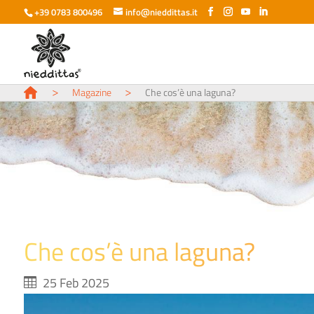
+39 0783 800496
info@nieddittas.it
>
>
Magazine
Che cos’è una laguna?
Che cos’è una laguna?
25 Feb 2025