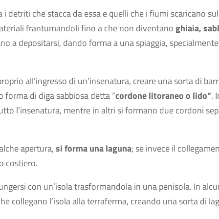
 i detriti che stacca da essa e quelli che i fiumi scaricano sul
ateriali frantumandoli fino a che non diventano
ghiaia, sab
ziano a depositarsi, dando forma a una spiaggia, specialmente
oprio all’ingresso di un’insenatura, creare una sorta di barr
 forma di diga sabbiosa detta “
cordone litoraneo o lido”
. 
 tutto l’insenatura, mentre in altri si formano due cordoni sep
alche apertura,
si forma una laguna
; se invece il collegame
o costiero.
ungersi con un’isola trasformandola in una penisola. In alc
che collegano l’isola alla terraferma, creando una sorta di l