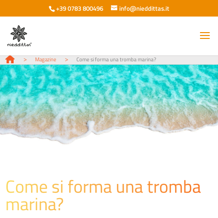
+39 0783 800496
info@nieddittas.it
>
>
Magazine
Come si forma una tromba marina?
Come si forma una tromba
marina?