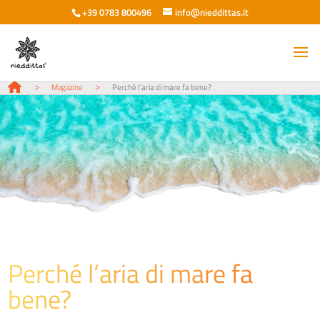
+39 0783 800496
info@nieddittas.it
>
>
Magazine
Perché l’aria di mare fa bene?
Perché l’aria di mare fa
bene?