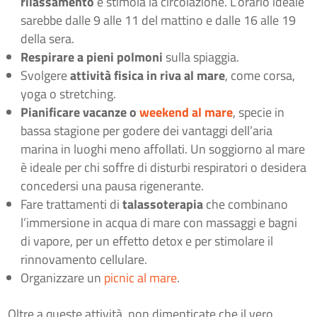
rilassamento
e stimola la circolazione. L’orario ideale
sarebbe dalle 9 alle 11 del mattino e dalle 16 alle 19
della sera.
Respirare a pieni polmoni
sulla spiaggia.
Svolgere
attività fisica in riva al mare
, come corsa,
yoga o stretching.
Pianificare vacanze o
weekend al mare
, specie in
bassa stagione per godere dei vantaggi dell’aria
marina in luoghi meno affollati. Un soggiorno al mare
è ideale per chi soffre di disturbi respiratori o desidera
concedersi una pausa rigenerante.
Fare trattamenti di
talassoterapia
che combinano
l’immersione in acqua di mare con massaggi e bagni
di vapore, per un effetto detox e per stimolare il
rinnovamento cellulare.
Organizzare un
picnic al mare
.
Oltre a queste attività, non dimenticate che il vero