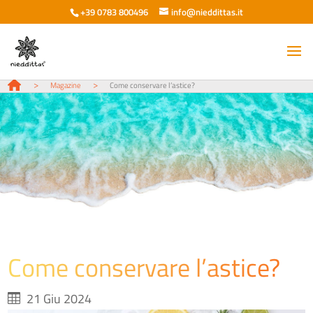
+39 0783 800496
info@nieddittas.it
>
>
Magazine
Come conservare l’astice?
Come conservare l’astice?
21 Giu 2024