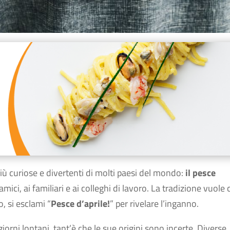
più curiose e divertenti di molti paesi del mondo:
il pesce
mici, ai familiari e ai colleghi di lavoro. La tradizione vuole 
, si esclami “
Pesce d’aprile!
” per rivelare l’inganno.
giorni lontani, tant’è che le sue origini sono incerte. Diverse