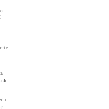
to
.
nti e
ta
i di
enti
he