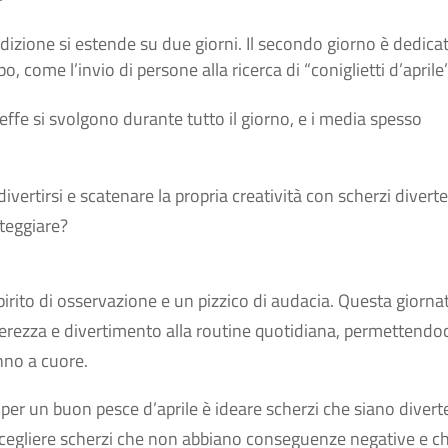
radizione si estende su due giorni. Il secondo giorno è dedica
, come l’invio di persone alla ricerca di “coniglietti d’aprile”
e beffe si svolgono durante tutto il giorno, e i media spesso
divertirsi e scatenare la propria creatività con scherzi diverte
teggiare?
 spirito di osservazione e un pizzico di audacia. Questa giorna
gerezza e divertimento alla routine quotidiana, permettendoc
nno a cuore.
ve per un buon pesce d’aprile è ideare scherzi che siano divert
 scegliere scherzi che non abbiano conseguenze negative e c