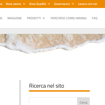
mo
Dove siamo
Area Qualità
Governance
Lavora con noi
RE
MAGAZINE
PRODOTTI
PERCORSO CORRU MANNU
FAQ
Ricerca nel sito