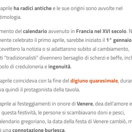
aprile
ha radici antiche
e le sue origini sono avvolte nel
timologia.
iamento del
calendario
avvenuto in
Francia nel XVI secolo
. 
te celebrato il primo aprile, sarebbe iniziato il
1° gennaio
ricevettero la notizia o si adattarono subito al cambiamento,
ti “tradizionalisti” divennero bersaglio di scherzi e beffe, inc
mbolo di creduloneria e
ingenuità
.
 aprile coincideva con la fine del
digiuno quaresimale
, duran
a quindi il protagonista della tavola.
aprile ai festeggiamenti in onore di
Venere
, dea dell’amore e
 questa festività, le persone si scambiavano doni e pesci,
alendario gregoriano, la data della festa di Venere cambiò, m
ò una
connotazione burlesca
.