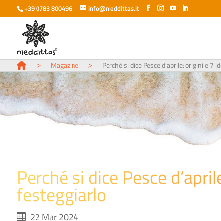
+39 0783 800496
info@nieddittas.it
>
>
Magazine
Perché si dice Pesce d’aprile: origini e 7 i
Perché si dice Pesce d’aprile
festeggiarlo
22 Mar 2024