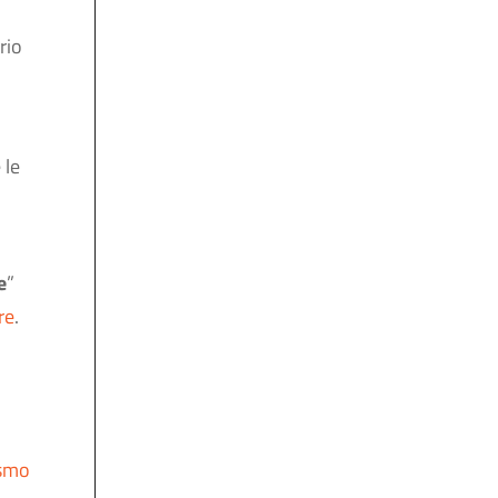
rio
 le
e
”
re
.
ismo