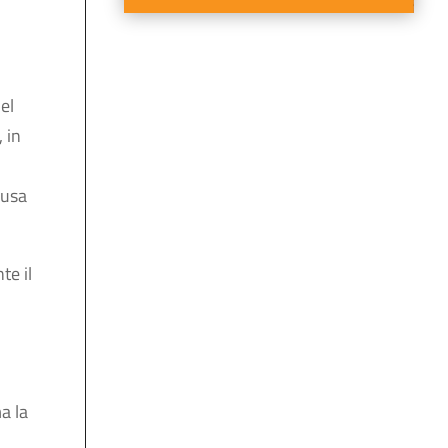
Nel
, in
lusa
te il
a la