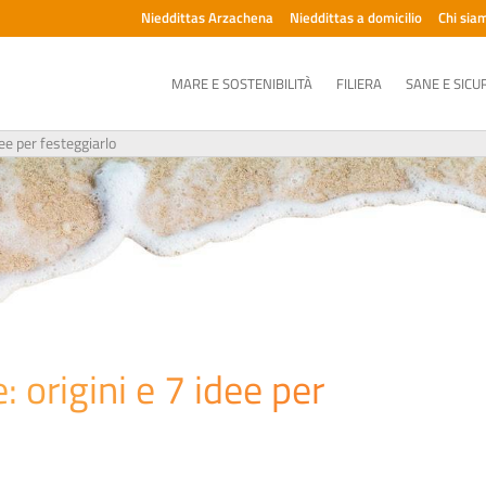
Nieddittas Arzachena
Nieddittas a domicilio
Chi sia
MARE E SOSTENIBILITÀ
FILIERA
SANE E SICU
dee per festeggiarlo
: origini e 7 idee per