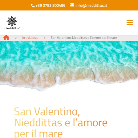
+39 0783 800496
info@nieddittas.it
>
>
In evidenza
San Valentino, Nieddittas e l’amore per il mare
San Valentino,
Nieddittas e l’amore
per il mare