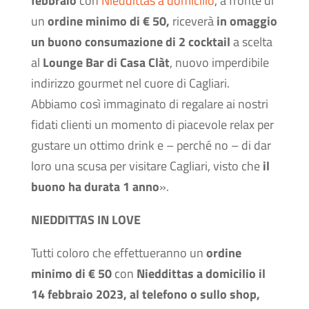
febbraio
con
Nieddittas a domicilio
, a fronte di
un
ordine minimo di € 50,
riceverà
in omaggio
un buono consumazione di 2 cocktail
a scelta
al
Lounge Bar di Casa Clàt
, nuovo imperdibile
indirizzo gourmet nel cuore di Cagliari.
Abbiamo così immaginato di regalare ai nostri
fidati clienti un momento di piacevole relax per
gustare un ottimo drink e – perché no – di dar
loro una scusa per visitare Cagliari, visto che
il
buono ha durata 1 anno
».
NIEDDITTAS IN LOVE
Tutti coloro che effettueranno un
ordine
minimo di € 50
con
Nieddittas a domicilio il
14 febbraio 2023, al telefono o sullo shop,