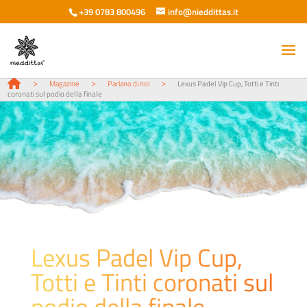
+39 0783 800496
info@nieddittas.it
>
>
>
Magazine
Parlano di noi
Lexus Padel Vip Cup, Totti e Tinti
coronati sul podio della finale
Lexus Padel Vip Cup,
Totti e Tinti coronati sul
podio della finale