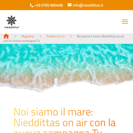
+39 0783 800496
info@nieddittas.it
>
>
>
Magazine
Parlano di noi
Noi siamo il mare: Nieddittas on air
con la nuova campagna Tv
Noi siamo il mare:
Nieddittas on air con la
nuova campagna Tv