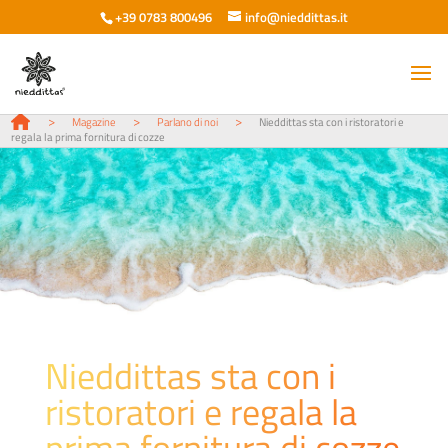
+39 0783 800496
info@nieddittas.it
>
>
>
Magazine
Parlano di noi
Nieddittas sta con i ristoratori e
regala la prima fornitura di cozze
Nieddittas sta con i
ristoratori e regala la
prima fornitura di cozze