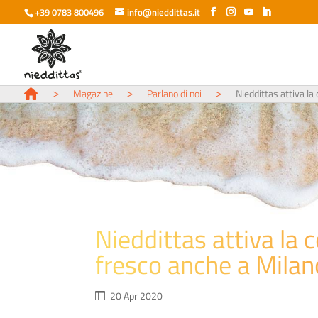
+39 0783 800496
info@nieddittas.it
>
>
>
Magazine
Parlano di noi
Nieddittas attiva la
Nieddittas attiva la 
fresco anche a Milan
20 Apr 2020