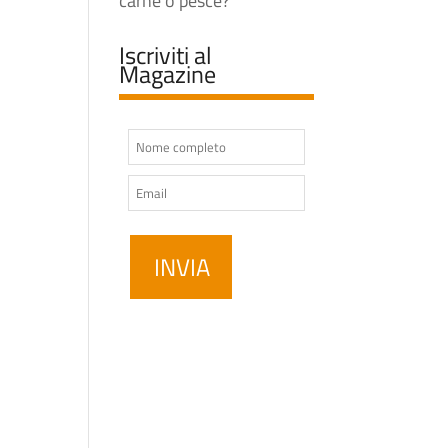
carne o pesce?
Iscriviti al
Magazine