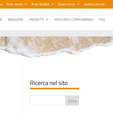
mo
Dove siamo
Area Qualità
Governance
Lavora con noi
RE
MAGAZINE
PRODOTTI
PERCORSO CORRU MANNU
FAQ
Ricerca nel sito