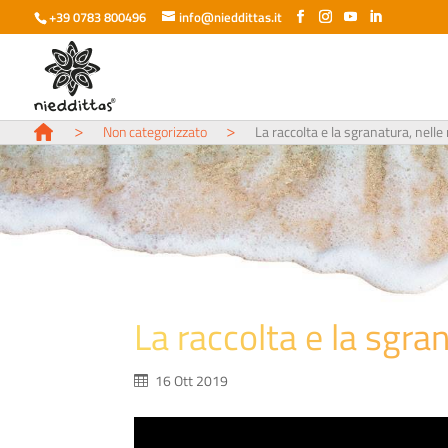
+39 0783 800496
info@nieddittas.it
>
>
Non categorizzato
La raccolta e la sgranatura, nelle
La raccolta e la sgra
16 Ott 2019