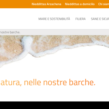
Nieddittas Arzachena
Nieddittas a domicilio
Chi sia
MARE E SOSTENIBILITÀ
FILIERA
SANE E SICU
 nostre barche.
natura, nelle nostre barche.