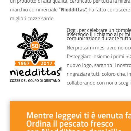
un prodotto di alta qualità, certificato per tutta la filiera
marchio commerciale “
Nieddittas
”, ha fatto conoscere 
migliori cozze sarde.
Oggi, per celebrare un comple
inserendo il richiamo ai prim
comunicazione durante tutto 
Nei prossimi mesi avremo occa
festeggiare insieme i primi 50
nuovo logo, saranno il nostro
ringraziare tutti coloro che, i
collaborando con noi o sceglien