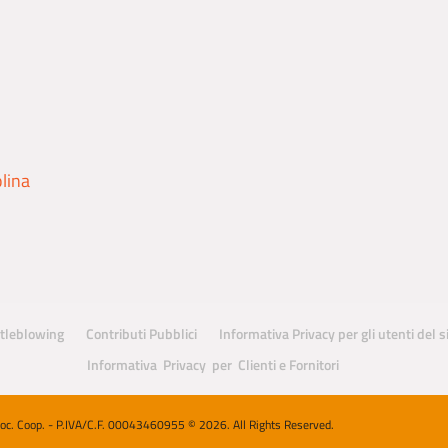
olina
tleblowing
Contributi Pubblici
Informativa Privacy per gli utenti del 
Informativa Privacy per Clienti e Fornitori
Soc. Coop. - P.IVA/C.F. 00043460955 © 2026. All Rights Reserved.