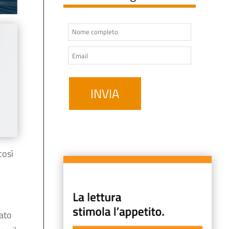
così
cato