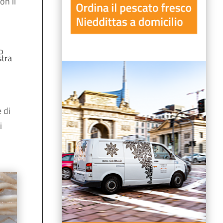
con il
o
stra
 di
i