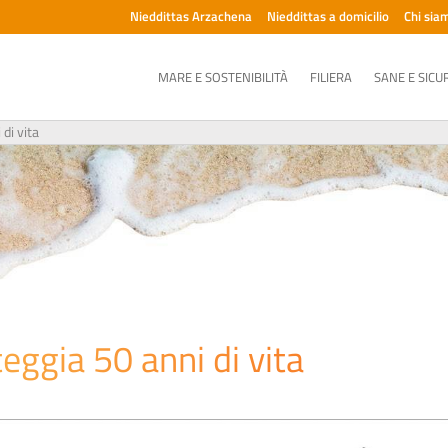
Nieddittas Arzachena
Nieddittas a domicilio
Chi sia
MARE E SOSTENIBILITÀ
FILIERA
SANE E SICU
di vita
ggia 50 anni di vita