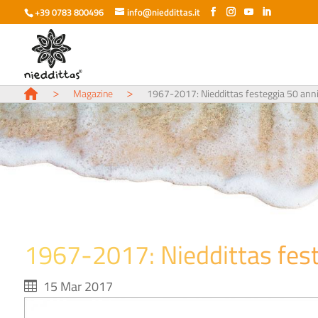
+39 0783 800496
info@nieddittas.it
>
>
Magazine
1967-2017: Nieddittas festeggia 50 anni 
1967-2017: Nieddittas feste
15 Mar 2017