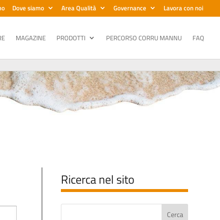
mo
Dove siamo
Area Qualità
Governance
Lavora con noi
RE
MAGAZINE
PRODOTTI
PERCORSO CORRU MANNU
FAQ
Ricerca nel sito