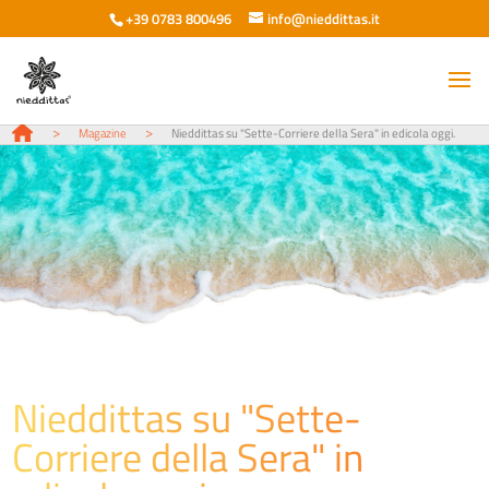
+39 0783 800496
info@nieddittas.it
>
>
Magazine
Nieddittas su "Sette-Corriere della Sera" in edicola oggi.
Nieddittas su "Sette-
Corriere della Sera" in