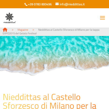
+39 0783 800496
info@nieddittas.it
>
>
Magazine
Nieddittas al Castello Sforzesco di Milano per la tappa
EXPO2015 del Gelato Festival
Nieddittas al Castello
Sforzesco di Milano per la