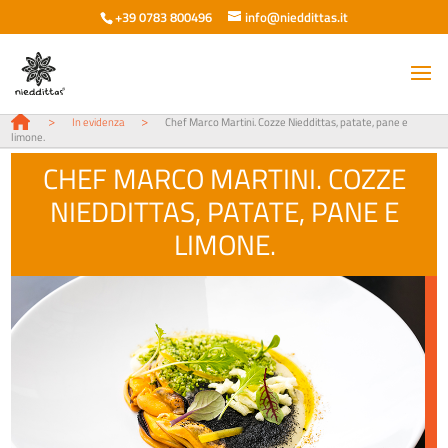
+39 0783 800496
info@nieddittas.it
>
>
In evidenza
Chef Marco Martini. Cozze Nieddittas, patate, pane e
limone.
CHEF MARCO MARTINI. COZZE
NIEDDITTAS, PATATE, PANE E
LIMONE.