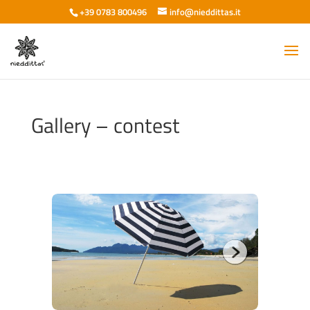
+39 0783 800496
info@nieddittas.it
Gallery – contest