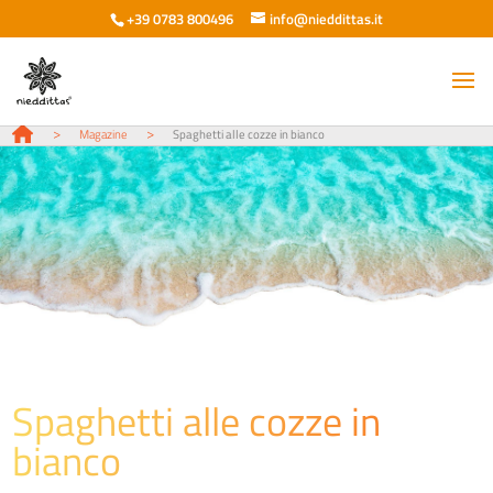
+39 0783 800496
info@nieddittas.it
>
>
Magazine
Spaghetti alle cozze in bianco
Spaghetti alle cozze in
bianco