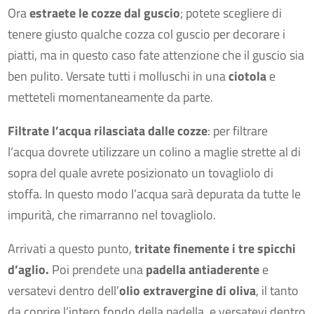
Ora
estraete le cozze dal guscio
; potete scegliere di
tenere giusto qualche cozza col guscio per decorare i
piatti, ma in questo caso fate attenzione che il guscio sia
ben pulito. Versate tutti i molluschi in una
ciotola
e
metteteli momentaneamente da parte.
Filtrate l’acqua rilasciata dalle cozze
: per filtrare
l’acqua dovrete utilizzare un colino a maglie strette al di
sopra del quale avrete posizionato un tovagliolo di
stoffa. In questo modo l’acqua sarà depurata da tutte le
impurità, che rimarranno nel tovagliolo.
Arrivati a questo punto,
tritate finemente i tre spicchi
d’aglio.
Poi prendete una
padella antiaderente
e
versatevi dentro dell’
olio extravergine di oliva
, il tanto
da coprire l’intero fondo della padella, e versatevi dentro