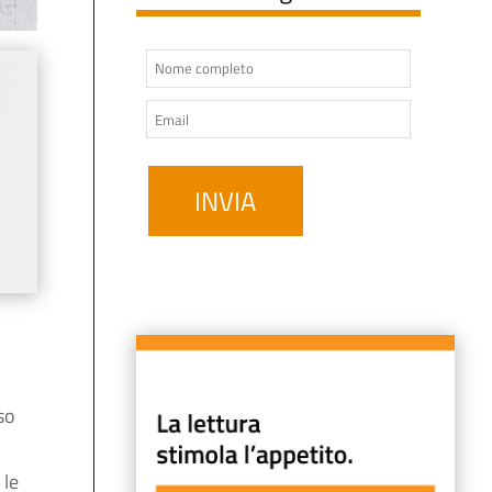
so
 le