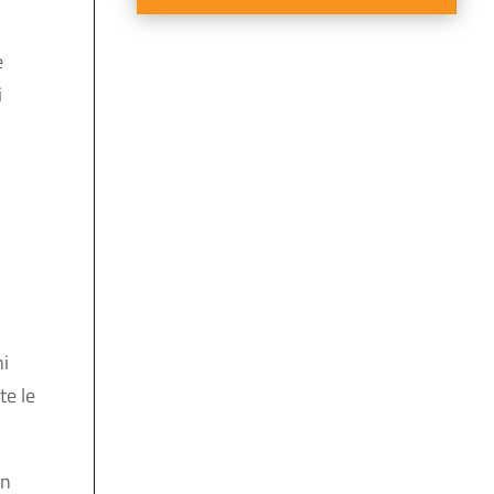
e
i
n
hi
te le
un