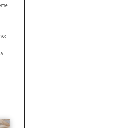
ieme
no;
ta