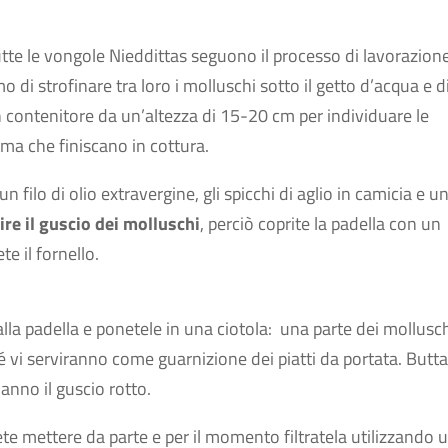
utte le vongole Nieddittas seguono il processo di lavorazion
o di strofinare tra loro i molluschi sotto il getto d’acqua e d
 contenitore da un’altezza di 15-20 cm per individuare le
rima che finiscano in cottura.
 filo di olio extravergine, gli spicchi di aglio in camicia e u
ire il guscio dei molluschi
, perciò coprite la padella con un
e il fornello.
alla padella e ponetele in una ciotola: una parte dei mollusc
rché vi serviranno come guarnizione dei piatti da portata. Butta
nno il guscio rotto.
ete mettere da parte e per il momento filtratela utilizzando 