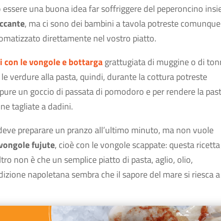
ò essere una buona idea far soffriggere del peperoncino ins
iccante
, ma ci sono dei bambini a tavola potreste comunque
romatizzato direttamente nel vostro piatto.
i con le vongole e bottarga
grattugiata di muggine o di ton
 verdure alla pasta, quindi, durante la cottura potreste
ppure un goccio di passata di pomodoro e per rendere la pas
e tagliate a dadini.
i deve preparare un pranzo all’ultimo minuto, ma non vuole
 vongole fujute
, cioè con le vongole scappate: questa ricetta
ro non è che un semplice piatto di pasta, aglio, olio,
zione napoletana sembra che il sapore del mare si riesca a