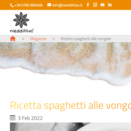
+39 0783 800496
info@nieddittas.it
>
>
Magazine
Ricetta spaghetti alle vongole
Ricetta spaghetti alle vong
3 Feb 2022