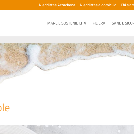
Nieddittas Arzachena
Nieddittas a domicilio
Chi sia
MARE E SOSTENIBILITÀ
FILIERA
SANE E SICU
ole