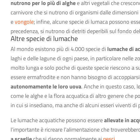
nutrono per lo più di alghe
e altri vegetali che cresco
carnivore che si nutrono di organismi dalle dimensioni
e
vongole
; infine, alcune specie di lumaca possono ess
precedenza, si nutrono di detriti deperibili sul fondo de
Altre specie di lumache
Al mondo esistono più di 4.000 specie di
lumache di a
laghi e delle lagune di ogni paese, in particolare nell
molto lunga e solo poche di queste specie riescono a su
essere ermafrodite e non hanno bisogno di accoppiarsi 
autonomamente le loro uova
. Anche in questo caso, 
come le alghe e la flora acquatica di altro genere che po
in cui si insediano, ma anche di alcuni esseri viventi di
Le lumache acquatiche possono essere
allevate in acq
l’importante è ricreare l’alimentazione che troverebbero
a scaglie
che si danno normalmente ai
pesci
.