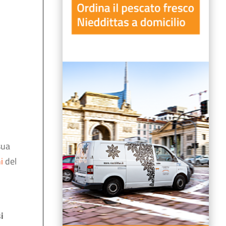
sua
i
del
i