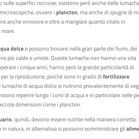
no sulle superfici rocciose; esistono però anche delle lumach
 microscopiche, ovvero i
plancton
, ma anche di spugne di m
ere anche onnivore e oltre a mangiare quanto citato in
l mare.
cqua dolce
e possono trovarsi nella gran parte dei fiumi, dei
e zone più calde e umide. Queste lumache non hanno una vita
perare i cinque anni; hanno però la grande particolarità di
per la riproduzione, poiché sono in grado di
fertilizzare
le lumache di acqua dolce si nutrono prevalentemente di veg
ssono reperire lungo i corsi di acqua e in particolare nelle pi
 piccole dimensioni come i plancton.
uario
, quindi, devono essere nutrite nella maniera corretta:
 in natura, in alternativa si possono somministrare gli
alime