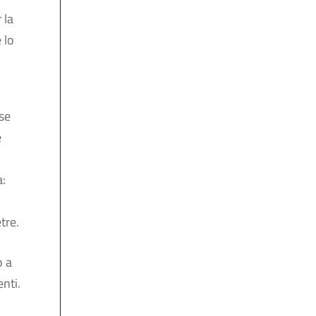
 la
 lo
 se
è
a:
tre.
o a
nti.