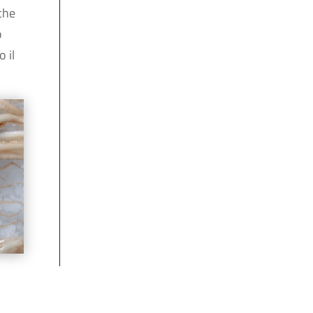
che
o
 il