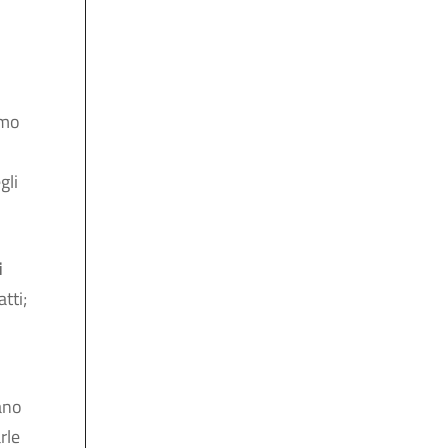
amo
gli
i
tti;
ano
rle