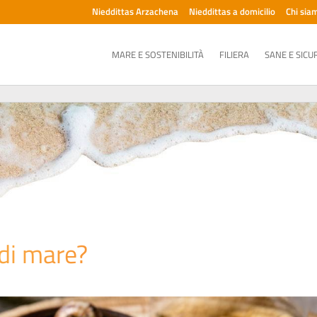
Nieddittas Arzachena
Nieddittas a domicilio
Chi sia
MARE E SOSTENIBILITÀ
FILIERA
SANE E SICU
di mare?