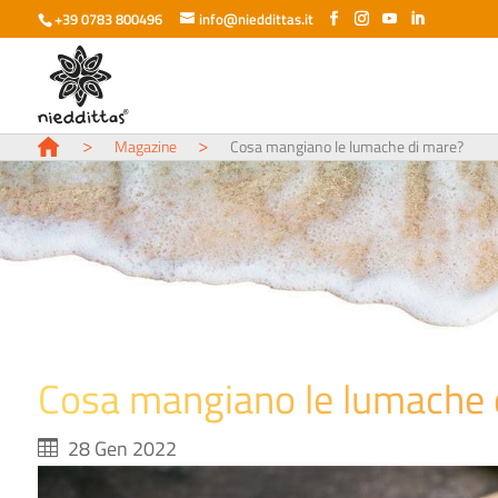
+39 0783 800496
info@nieddittas.it
>
>
Magazine
Cosa mangiano le lumache di mare?
Cosa mangiano le lumache 
28 Gen 2022