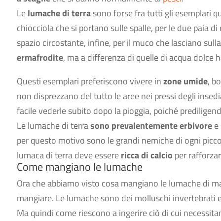
Le
lumache di terra
sono forse fra tutti gli esemplari 
chiocciola che si portano sulle spalle, per le due paia di
spazio circostante, infine, per il muco che lasciano sul
ermafrodite
, ma a differenza di quelle di acqua dolce 
Questi esemplari preferiscono vivere in
zone umide
, b
non disprezzano del tutto le aree nei pressi degli insedi
facile vederle subito dopo la pioggia, poiché prediligend
Le lumache di terra
sono prevalentemente erbivore
e 
per questo motivo sono le grandi nemiche di ogni piccolo
lumaca di terra deve essere
ricca di calcio
per rafforzar
Come mangiano le lumache
Ora che abbiamo visto cosa mangiano le lumache di mare
mangiare. Le lumache sono dei molluschi invertebrati e s
Ma quindi come riescono a ingerire ciò di cui necessita