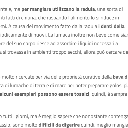
entale, ma
per mangiare utilizzano la radula
, una sorta di
i fatti di chitina, che raspando l’alimento lo si riduce in
lemi. A causa del movimento fatto dalla radula
i denti della
eriodicamente di nuovi. La lumaca inoltre non beve come si
ore del suo corpo riesce ad assorbire i liquidi necessari a
ca si trovasse in ambienti troppo secchi, allora può cercare de
molto ricercate per via delle proprietà curative della
bava d
 di lumache di terra e di mare per poter preparare golosi pia
alcuni esemplari possono essere tossici
, quindi, è sempre
o tutti i giorni, ma è meglio sapere che nonostante conteng
otassio, sono molto
difficili da digerire
quindi, meglio mangia