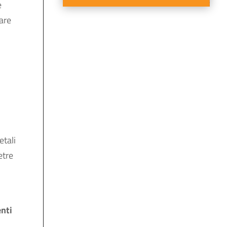
e
are
etali
etre
nti