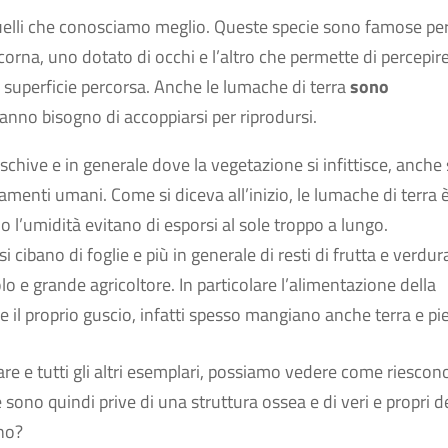
quelli che conosciamo meglio. Queste specie sono famose per
 corna, uno dotato di occhi e l’altro che permette di percepire
la superficie percorsa. Anche le lumache di terra
sono
hanno bisogno di accoppiarsi per riprodursi.
oschive e in generale dove la vegetazione si infittisce, anche
amenti umani. Come si diceva all’inizio, le lumache di terra 
o l’umidità evitano di esporsi al sole troppo a lungo.
si cibano di foglie e più in generale di resti di frutta e verdur
 e grande agricoltore. In particolare l’alimentazione della
e il proprio guscio, infatti spesso mangiano anche terra e pie
 e tutti gli altri esemplari, possiamo vedere come riescon
ono quindi prive di una struttura ossea e di veri e propri de
no?