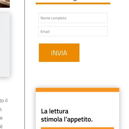
o il
e.
le
 è