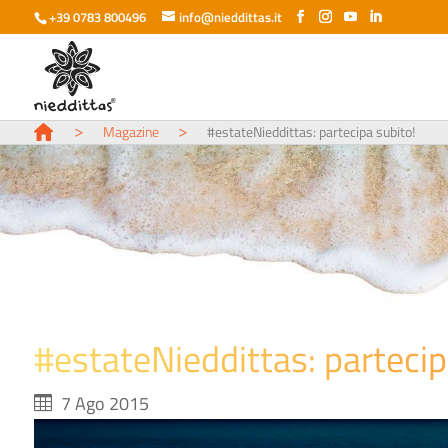
+39 0783 800496
info@nieddittas.it
>
>
Magazine
#estateNieddittas: partecipa subito!
#estateNieddittas: partecip
7 Ago 2015