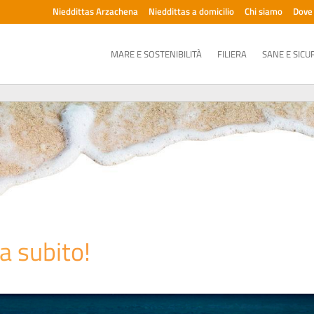
Nieddittas Arzachena
Nieddittas a domicilio
Chi siamo
Dove
MARE E SOSTENIBILITÀ
FILIERA
SANE E SICU
a subito!