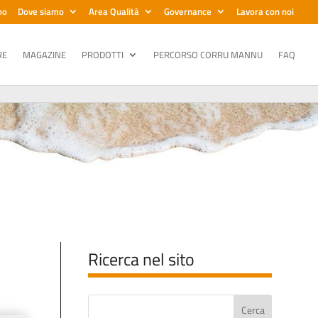
mo
Dove siamo
Area Qualità
Governance
Lavora con noi
RE
MAGAZINE
PRODOTTI
PERCORSO CORRU MANNU
FAQ
Ricerca nel sito