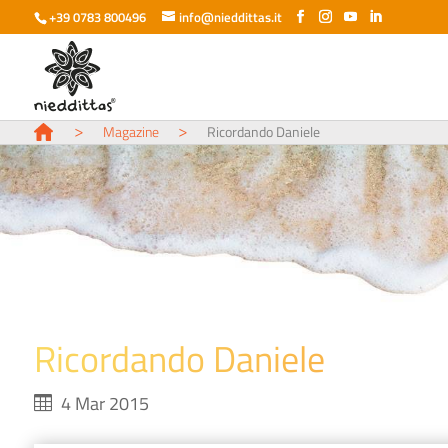
+39 0783 800496
info@nieddittas.it
>
>
Magazine
Ricordando Daniele
Ricordando Daniele
4 Mar 2015