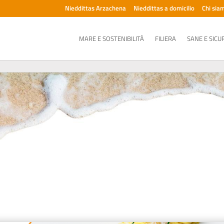
Nieddittas Arzachena
Nieddittas a domicilio
Chi sia
MARE E SOSTENIBILITÀ
FILIERA
SANE E SICU