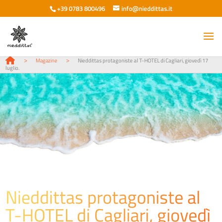
+39 0783 800496
info@nieddittas.it
>
>
Magazine
Nieddittas protagoniste al T-HOTEL di Cagliari, giovedì 17
luglio.
Nieddittas protagoniste al
T-HOTEL di Cagliari, giovedì