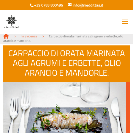
+39 0783 800496
info@nieddittas.it
>
>
In evidenza
Carpaccio di orata marinata agli agrumi e erbette, olio
arancio e mandorle.
CARPACCIO DI ORATA MARINATA
AGLI AGRUMI E ERBETTE, OLIO
ARANCIO E MANDORLE.