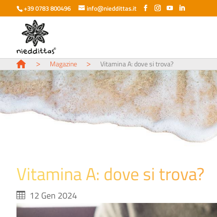
+39 0783 800496
info@nieddittas.it
>
>
Magazine
Vitamina A: dove si trova?
Vitamina A: dove si trova?
12 Gen 2024