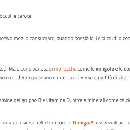
occoli e carote;
.
motivo meglio consumare, quando possibile, i cibi crudi o cot
sso. Ma alcune varietà di
molluschi
, come le
vongole
e le
co
sso o moderato possono contenere diverse quantità di vita
tamine del gruppo B e vitamina D, oltre a minerali come calci
gno umano risiede nella fornitura di
Omega-3
, essenziali per l