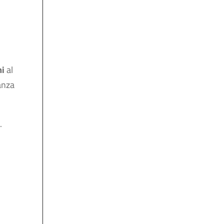
mi
al
anza
.