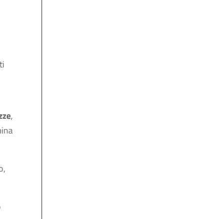
ti
zze
,
mina
o,
o