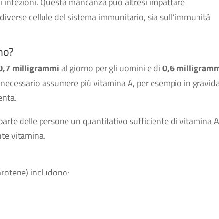
i infezioni. Questa mancanza può altresì impattare
diverse cellule del sistema immunitario, sia sull’immunità
no?
0,7 milligrammi
al giorno per gli uomini e di
0,6 milligram
i è necessario assumere più vitamina A, per esempio in gravid
enta.
parte delle persone un quantitativo sufficiente di vitamina A
te vitamina.
arotene) includono: