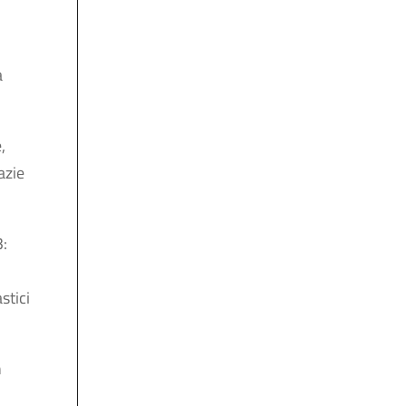
a
,
azie
3:
stici
n