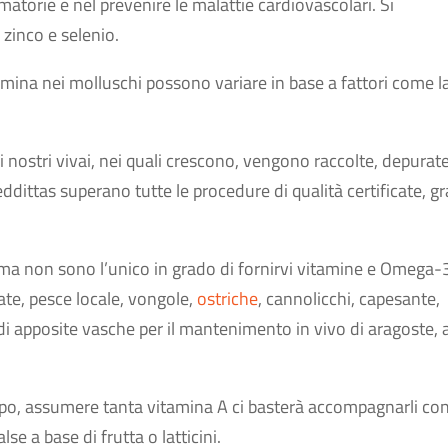
matorie e nel prevenire le malattie cardiovascolari. Si
 zinco e selenio.
ina nei molluschi possono variare in base a fattori come l
nostri vivai, nei quali crescono, vengono raccolte, depurate
dittas superano tutte le procedure di qualità certificate, gr
 ma non sono l’unico in grado di fornirvi vitamine e Omega-
ate, pesce locale, vongole,
ostriche
, cannolicchi, capesante,
 di apposite vasche per il mantenimento in vivo di aragoste, a
mpo, assumere tanta vitamina A ci basterà accompagnarli co
se a base di frutta o latticini.