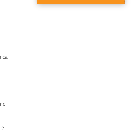
nica
amo
re