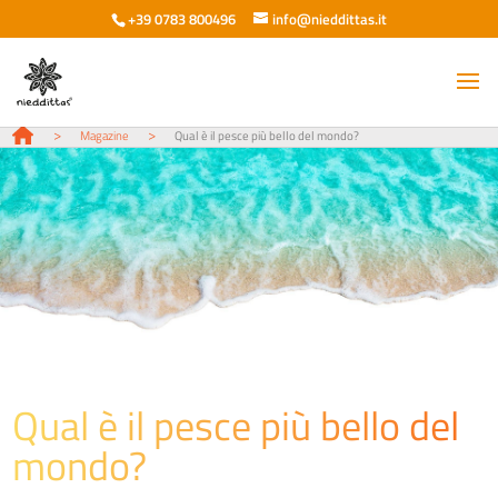
+39 0783 800496
info@nieddittas.it
>
>
Magazine
Qual è il pesce più bello del mondo?
Qual è il pesce più bello del
mondo?