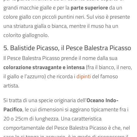
grandi macchie gialle e per la
parte superiore
da un
colore giallo con piccoli puntini neri. Sul viso è presente
una striatura gialla o bianca, mentre il muso ha un
colorito giallognolo.
5. Balistide Picasso, il Pesce Balestra Picasso
Il Pesce Balestra Picasso prende il nome dalla sua
colorazione stravagante e intensa
(fra il bianco, il nero,
il giallo e l’azzurro) che ricorda i
dipinti
del famoso
artista.
Si tratta di una specie originaria dell’
Oceano Indo-
Pacifico
, le cui dimensioni si aggirano tipicamente fra i
20 o 25cm di lunghezza. Una caratteristica
comportamentale del Pesce Balestra Picasso è che, nel
caso lo si tenga in acquario, è in grado di riconoscere il