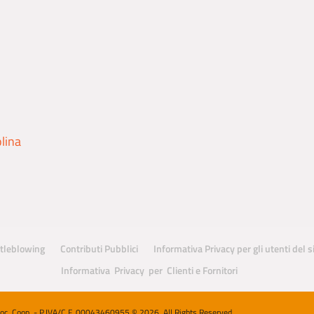
olina
tleblowing
Contributi Pubblici
Informativa Privacy per gli utenti del 
Informativa Privacy per Clienti e Fornitori
Soc. Coop. - P.IVA/C.F. 00043460955 © 2026. All Rights Reserved.