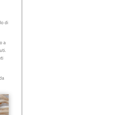
lo di
o a
uti.
ti
da