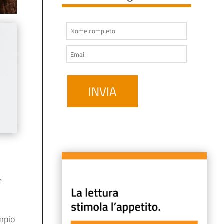
e
mpio