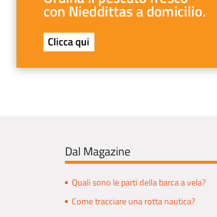
Dal Magazine
Quali sono le parti della barca a vela?
Come tracciare una rotta nautica?