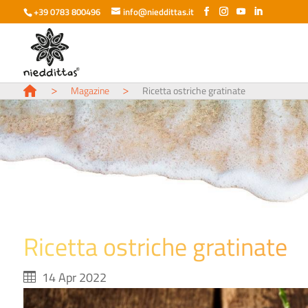
+39 0783 800496
info@nieddittas.it
>
>
Magazine
Ricetta ostriche gratinate
Ricetta ostriche gratinate
14 Apr 2022