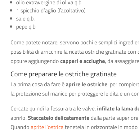
olio extravergine di oliva q.b.
1 spicchio d’aglio (facoltativo)
sale q.b.
pepe q.b.
Come potete notare, servono pochi e semplici ingredien
possibilità di arricchire la ricetta ostriche gratinate con
oppure aggiungendo
capperi e acciughe
, da assaggiare
Come preparare le ostriche gratinate
La prima cosa da fare è
aprire le ostriche
; per compiere
la protezione sul manico per proteggere le dita e un con
Cercate quindi la fessura tra le valve,
infilate la lama d
aprirlo.
Staccatelo delicatamente
dalla parte superiore 
Quando
aprite l’ostrica
tenetela in orizzontale in modo d