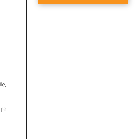
le,
 per