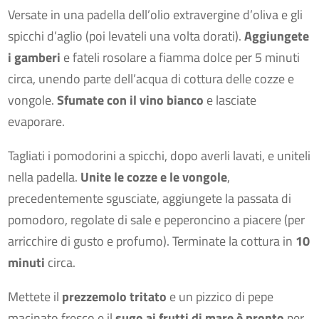
Versate in una padella dell’olio extravergine d’oliva e gli
spicchi d’aglio (poi levateli una volta dorati).
Aggiungete
i gamberi
e fateli rosolare a fiamma dolce per 5 minuti
circa, unendo parte dell’acqua di cottura delle cozze e
vongole.
Sfumate con il vino bianco
e lasciate
evaporare.
Tagliati i pomodorini a spicchi, dopo averli lavati, e uniteli
nella padella.
Unite le cozze e le vongole
,
precedentemente sgusciate, aggiungete la passata di
pomodoro, regolate di sale e peperoncino a piacere (per
arricchire di gusto e profumo). Terminate la cottura in
10
minuti
circa.
Mettete il
prezzemolo tritato
e un pizzico di pepe
macinato fresco e il
sugo ai frutti di mare è pronto
per