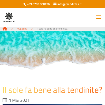
+39 0783 800496
info@nieddittas.it
>
>
Magazine
Il sole fa bene alla tendinite?
Il sole fa bene alla tendinite?
1 Mar 2021