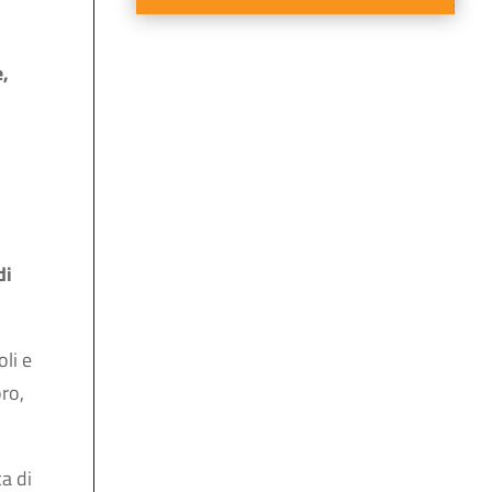
,
di
li e
oro,
a di