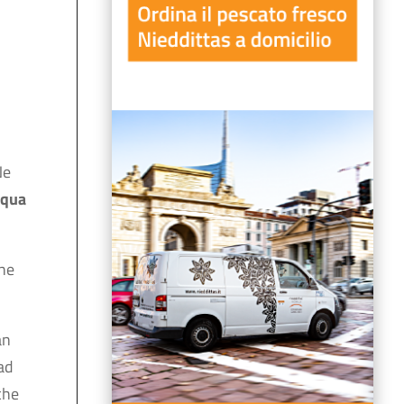
Ne
qua
che
an
ad
che