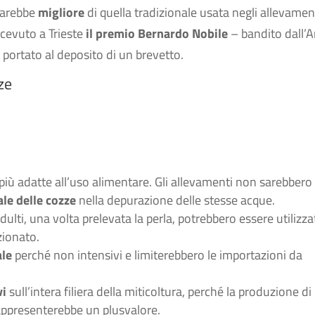
 sarebbe
migliore
di quella tradizionale usata negli allevamen
ricevuto a Trieste
il premio Bernardo Nobile
– bandito dall’A
 portato al deposito di un brevetto.
ze
iù adatte all’uso alimentare. Gli allevamenti non sarebbero
ale delle cozze
nella depurazione delle stesse acque.
adulti, una volta prelevata la perla, potrebbero essere utilizza
zionato.
le
perché non intensivi e limiterebbero le importazioni da
vi
sull’intera filiera della miticoltura, perché la produzione di
appresenterebbe un plusvalore.