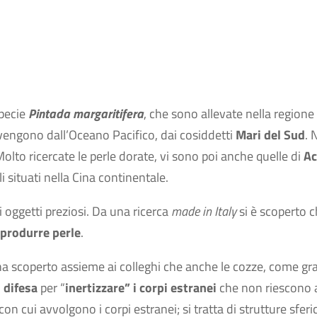
specie
Pintada margaritifera
, che sono allevate nella regione
ovengono dall’Oceano Pacifico, dai cosiddetti
Mari del Sud
. 
lto ricercate le perle dorate, vi sono poi anche quelle di
Ac
i situati nella Cina continentale.
 oggetti preziosi. Da una ricerca
made in Italy
si è scoperto 
produrre perle
.
 ha scoperto assieme ai colleghi che anche le cozze, come gr
 difesa
per “
inertizzare” i corpi estranei
che non riescono 
con cui avvolgono i corpi estranei; si tratta di strutture sferi