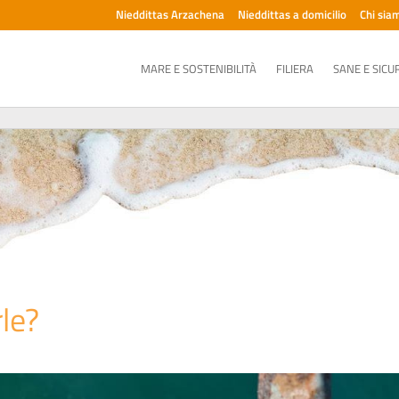
Nieddittas Arzachena
Nieddittas a domicilio
Chi sia
MARE E SOSTENIBILITÀ
FILIERA
SANE E SICU
le?