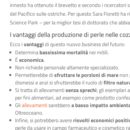
innesto ha ottenuto il brevetto e secondo i ricercatori
del Pacifico sulle ostriche. Per questo Sara Fioretti ha 
Science Park – per la miglior tesi di dottorato che abbia
I vantaggi della produzione di perle nelle coz
Ecco i
vantaggi
di questo nuovo business del futuro:
Determina
bassissima mortalità
nei mitili.
È
economica
.
Non richiede personale altamente specializzato.
Permetterebbe di
sfruttare le porzioni di mare
non p
dismessi e anzi si sfrutterebbe il ruolo di
filtro natur
Si tratta di allevamenti
senza sprechi
; gli esemplari 
per fini alimentari, ad esempio come prodotto confe
Gli
allevamenti
sarebbero
a basso impatto ambienta
Oltreoceano.
Infine, si potrebbero avere
risvolti economici positi
perle da usare in campo farmaceutico e cosmetico r