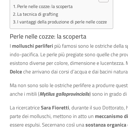
Perle nelle cozze: la scoperta
La tecnica di grafting
I vantaggi della produzione di perle nelle cozze
Perle nelle cozze: la scoperta
I
molluschi perliferi
più famosi sono le ostriche della 
indo-pacifica. Le perle più pregiate sono quelle che pr
esistono diverse per colore, dimensione e lucentezza. Mo
Dolce
che arrivano dai corsi d’acqua e dai bacini natural
Ma non sono solo le ostriche perlifere a produrre questi
anche i mitili (
Mytilus galloprovincialis
) sono in grado di
La ricercatrice
Sara Fioretti
, durante il suo Dottorato,
parte dei molluschi, mettono in atto un
meccanismo di
essere espulsi. Secernano così una
sostanza organica