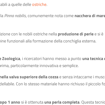
bili a quelle delle
ostriche
.
 la
Pinna nobilis
, comunemente nota come
nacchera di mare
ione con le nobili ostriche nella
produzione di perle
e si è
ne funzionali alla formazione della conchiglia esterna.
e Zoologica
, i ricercatori hanno messo a punto
una tecnica 
prima, particolarmente innovativa e semplice.
nella valva superiore della cozza
e senza intaccarne i musco
dellabile. Con lo stesso materiale hanno richiuso il piccolo f
opo 1 anno
si è ottenuta
una perla completa
. Questa tecnic