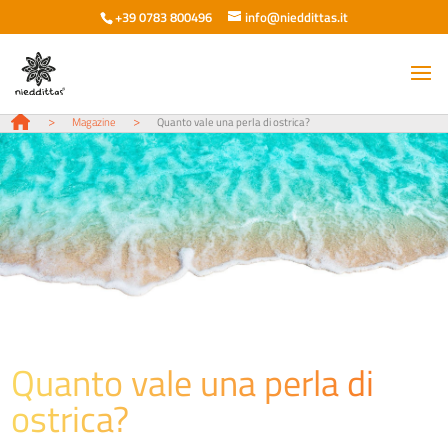
+39 0783 800496
info@nieddittas.it
>
>
Magazine
Quanto vale una perla di ostrica?
Quanto vale una perla di
ostrica?