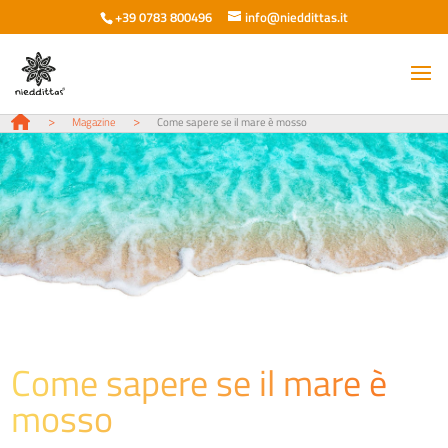
+39 0783 800496
info@nieddittas.it
>
>
Magazine
Come sapere se il mare è mosso
Come sapere se il mare è
mosso