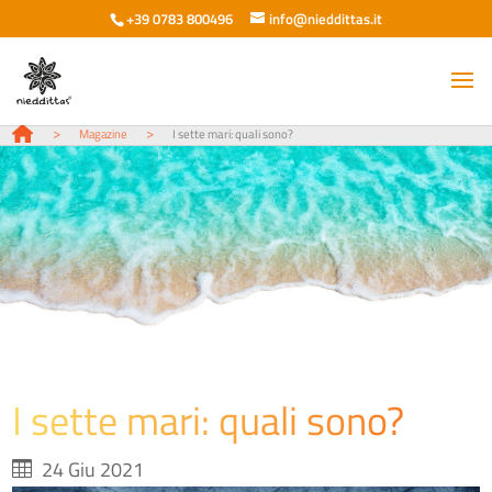
+39 0783 800496
info@nieddittas.it
>
>
Magazine
I sette mari: quali sono?
I sette mari: quali sono?
24 Giu 2021