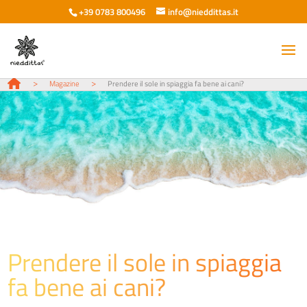
+39 0783 800496
info@nieddittas.it
>
>
Magazine
Prendere il sole in spiaggia fa bene ai cani?
Prendere il sole in spiaggia
fa bene ai cani?