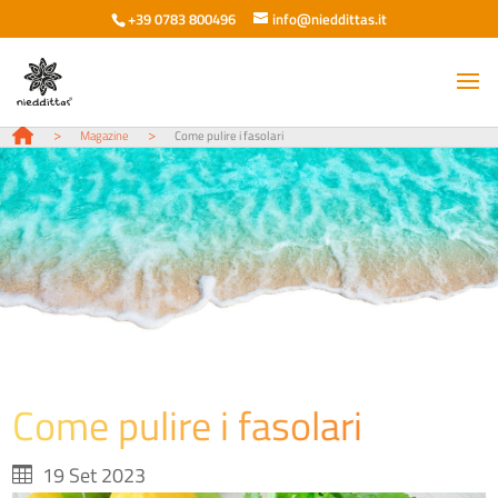
+39 0783 800496
info@nieddittas.it
>
>
Magazine
Come pulire i fasolari
Come pulire i fasolari
19 Set 2023